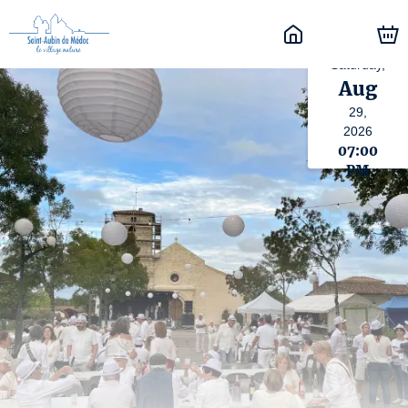
Saturday,
Aug
29,
2026
07:00
PM